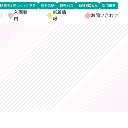
満3歳児（年少々）クラス
課外活動
送迎バス
幼稚園Q＆A
採用情報
入園案
新着情
お問い合わせ
内
報